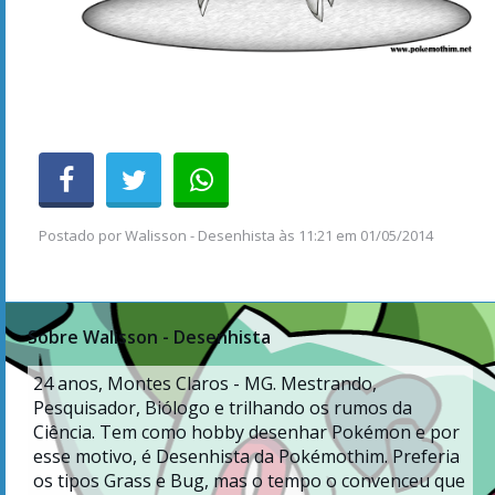
Postado por
Walisson - Desenhista
às
11:21 em 01/05/2014
Sobre Walisson - Desenhista
24
anos, Montes Claros - MG. Mestrando,
Pesquisador, Biólogo e trilhando os rumos da
Ciência. Tem como hobby desenhar Pokémon e por
esse motivo, é Desenhista da Pokémothim. Preferia
os tipos Grass e Bug, mas o tempo o convenceu que