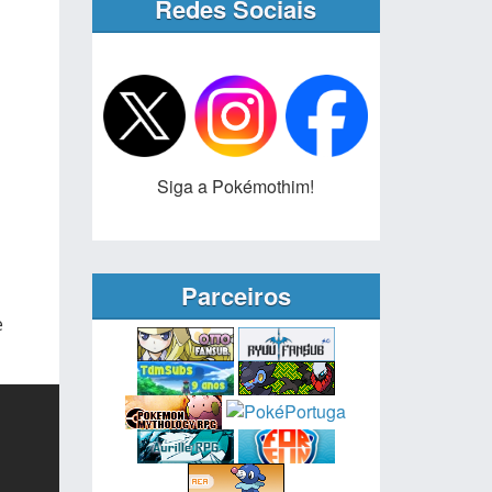
Redes Sociais
Siga a Pokémothim!
Parceiros
e