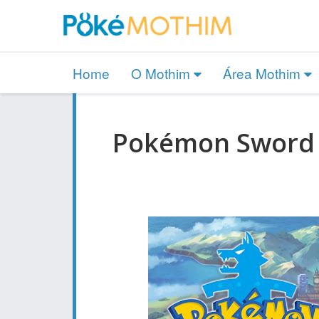
Home
O Mothim
Área Mothim
Pokémon Sword &