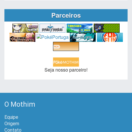
Parceiros
Seja nosso parceiro!
O Mothim
Equipe
Origem
Contato