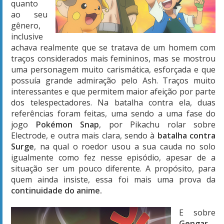
quanto
ao seu
gênero,
inclusive
achava realmente que se tratava de um homem com
traços considerados mais femininos, mas se mostrou
uma personagem muito carismática, esforçada e que
possuía grande admiração pelo Ash. Traços muito
interessantes e que permitem maior afeição por parte
dos telespectadores. Na batalha contra ela, duas
referências foram feitas, uma sendo a uma fase do
jogo
Pokémon Snap
, por Pikachu rolar sobre
Electrode, e outra mais clara, sendo à
batalha contra
Surge
, na qual o roedor usou a sua cauda no solo
igualmente como fez nesse episódio, apesar de a
situação ser um pouco diferente. A propósito, para
quem ainda insiste, essa foi mais uma prova da
continuidade do anime.
E sobre
Gengar
,