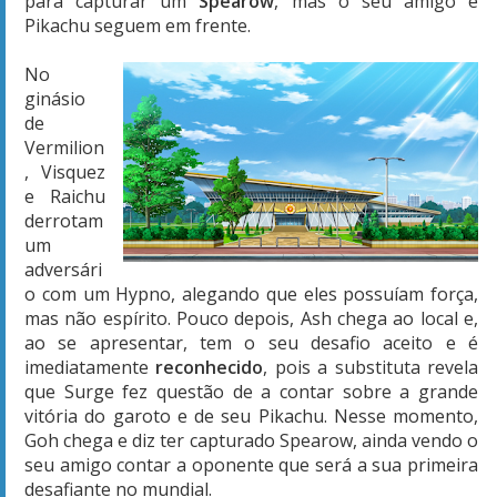
para capturar um
Spearow
, mas o seu amigo e
Pikachu seguem em frente.
No
ginásio
de
Vermilion
, Visquez
e Raichu
derrotam
um
adversári
o com um Hypno, alegando que eles possuíam força,
mas não espírito. Pouco depois, Ash chega ao local e,
ao se apresentar, tem o seu desafio aceito e é
imediatamente
reconhecido
, pois a substituta revela
que Surge fez questão de a contar sobre a grande
vitória do garoto e de seu Pikachu. Nesse momento,
Goh chega e diz ter capturado Spearow, ainda vendo o
seu amigo contar a oponente que será a sua primeira
desafiante no mundial.