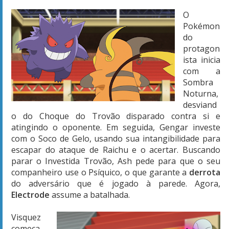
O
Pokémon
do
protagon
ista inicia
com a
Sombra
Noturna,
desviand
o do Choque do Trovão disparado contra si e
atingindo o oponente. Em seguida, Gengar investe
com o Soco de Gelo, usando sua intangibilidade para
escapar do ataque de Raichu e o acertar. Buscando
parar o Investida Trovão, Ash pede para que o seu
companheiro use o Psíquico, o que garante a
derrota
do adversário que é jogado à parede. Agora,
Electrode
assume a batalhada.
Visquez
começa