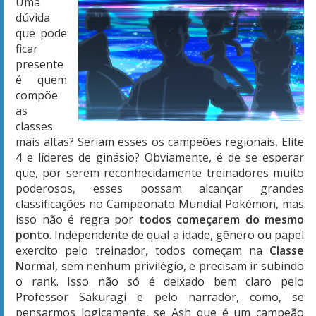
Uma
dúvida
que pode
ficar
presente
é quem
compõe
as
classes
mais altas? Seriam esses os campeões regionais, Elite
4 e líderes de ginásio? Obviamente, é de se esperar
que, por serem reconhecidamente treinadores muito
poderosos, esses possam alcançar grandes
classificações no Campeonato Mundial Pokémon, mas
isso não é regra por
todos começarem do mesmo
ponto
. Independente de qual a idade, gênero ou papel
exercito pelo treinador, todos começam na
Classe
Normal
, sem nenhum privilégio, e precisam ir subindo
o rank. Isso não só é deixado bem claro pelo
Professor Sakuragi e pelo narrador, como, se
pensarmos logicamente, se Ash que é um campeão